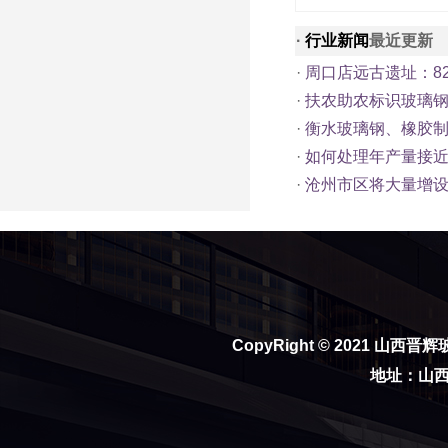
·
行业新闻
最近更新
·
周口店远古遗址：8
·
扶农助农标识玻璃
·
衡水玻璃钢、橡胶
·
如何处理年产量接
·
沧州市区将大量增
CopyRight © 2021
山西晋辉
地址：山西