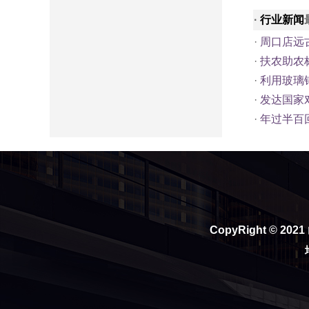
·
行业新闻
·
周口店远
·
扶农助农
·
利用玻璃
·
发达国家
·
年过半百
CopyRight © 2021