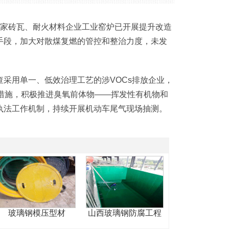
7家砖瓦、耐火材料企业工业窑炉已开展提升改造
手段，加大对散煤复燃的管控和整治力度，未发
采用单一、低效治理工艺的涉VOCs排放企业，
措施，积极推进臭氧前体物——挥发性有机物和
执法工作机制，持续开展机动车尾气现场抽测。
1
2
3
玻璃钢模压型材
山西玻璃钢防腐工程