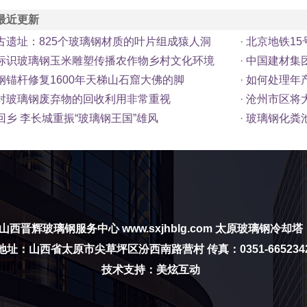
最近更新
古遗址：825个玻璃钢材质的叶片组成猿人洞
·
北京地铁15
标识玻璃钢玉米雕塑传播农作物乡村文化环境
·
中国建材集团
钢锚杆修复1600年天梯山石窟大佛的脚
·
如何处理年
对玻璃钢废弃物的回收利用非常重视
·
沧州市区将
回乡 李长城重振“玻璃钢王国”雄风
·
玻璃钢化粪池
山西晋辉玻璃钢服务中心
www.sxjhblg.com
太原玻璃钢冷却塔
地址：山西省太原市尖草坪区汾西南路营村 传真：0351-665234
技术支持：美炫互动