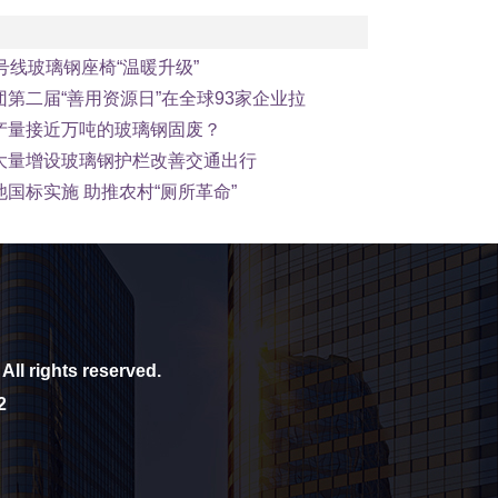
号线玻璃钢座椅“温暖升级”
第二届“善用资源日”在全球93家企业拉
产量接近万吨的玻璃钢固废？
大量增设玻璃钢护栏改善交通出行
国标实施 助推农村“厕所革命”
All rights reserved.
2