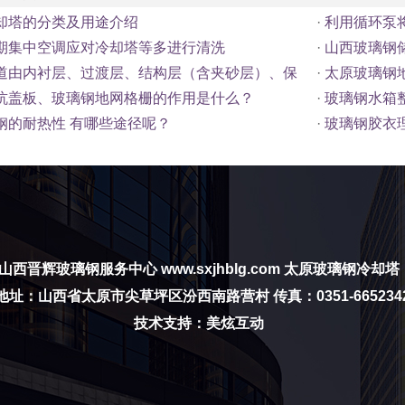
却塔的分类及用途介绍
·
利用循环泵
期集中空调应对冷却塔等多进行清洗
·
山西玻璃钢
道由内衬层、过渡层、结构层（含夹砂层）、保
·
太原玻璃钢地
坑盖板、玻璃钢地网格栅的作用是什么？
·
玻璃钢水箱整
钢的耐热性 有哪些途径呢？
·
玻璃钢胶衣理
山西晋辉玻璃钢服务中心
www.sxjhblg.com
太原玻璃钢冷却塔
地址：山西省太原市尖草坪区汾西南路营村 传真：0351-665234
技术支持：美炫互动