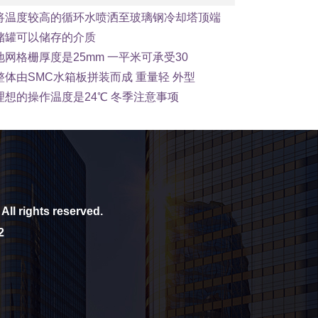
将温度较高的循环水喷洒至玻璃钢冷却塔顶端
储罐可以储存的介质
网格栅厚度是25mm 一平米可承受30
体由SMC水箱板拼装而成 重量轻 外型
想的操作温度是24℃ 冬季注意事项
All rights reserved.
2