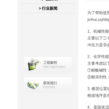
> 行业新闻
为了帮助使
jinhui.s
1、机械性
主要以下三
冲击力是否
2、化学性
主要考虑以
①耐酸碱性
②耐溶剂性
3. 楼层位
根据地坪是
4、基面状