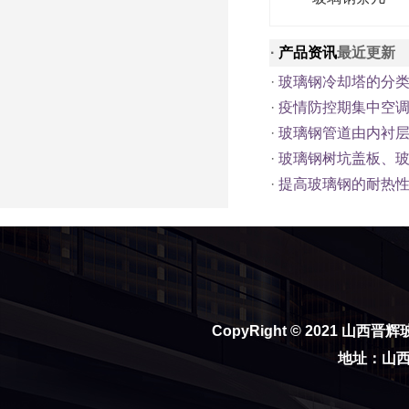
·
产品资讯
最近更新
·
玻璃钢冷却塔的分
·
疫情防控期集中空
·
玻璃钢管道由内衬
·
玻璃钢树坑盖板、
·
提高玻璃钢的耐热性
CopyRight © 2021
山西晋辉
地址：山西