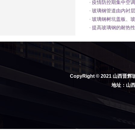
·
疫情防控期集中空
·
玻璃钢管道由内衬
·
玻璃钢树坑盖板、
·
提高玻璃钢的耐热性
CopyRight © 2021
山西晋辉
地址：山西